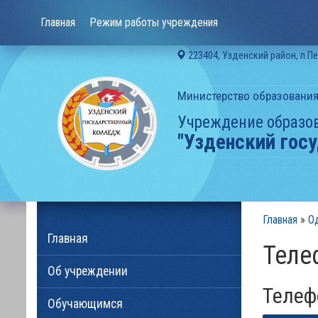
Главная
Режим работы учреждения
223404, Узденский район, п.П
Министерство образования
Учреждение образо
"Узденский гос
Главная
»
О
Главная
Тел
Об учреждении
Теле
Обучающимся