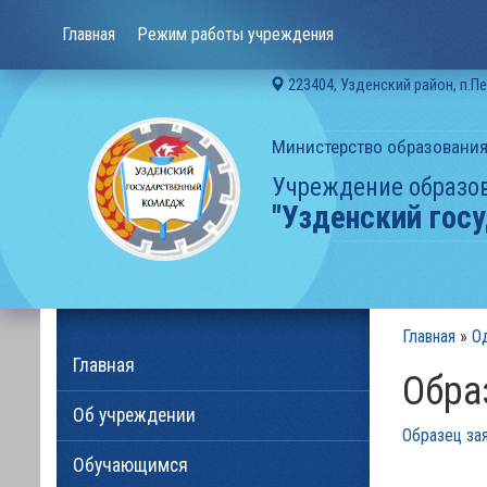
Главная
Режим работы учреждения
223404, Узденский район, п.П
Министерство образования
Учреждение образо
"Узденский гос
Главная
»
О
Главная
Обр
Об учреждении
Образец за
Обучающимся